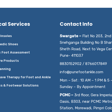
cal Services
Contact Info
Swargate –
Flat No 203, 2nd 
Insoles
Snehganga Building No B Sha
edic Shoes
Sheth Road, Next to Vega Cen
c Foot Assessment
Pune- 411037
re Products
8830152902 / 8766017849
anning
info@punefootankle.com
ave Therapy for Foot and Ankle
Mon – Sat : 10 AM – 1 PM & 5 
cs & Footwear Solutions
Sunday – By Appointment
PCMC –
3rd floor, Gera Imperi
Oasis, B303, near PCMC Metr
Station, Morewadi, Pimpri Col