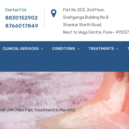
Contact Us
Flat No 203, 2nd Floor,
8830152902
Snehganga Building No B
Shankar Sheth Road,
8766017849
Next to Vega Centre, Pune- 411037
CLINICAL SERVICES
CONDITIONS
TREATMENTS
प्रभावी उपाय (Heel Pain Treatment in Marathi)