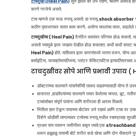
टाचदुखी (Heel Pain)
सुरु झाली की उभे राहणे, चालणे अवघड हो
करणे गरजेचे असते.
टाच म्हणजे एक माऊ स्नायू असतो. हा स्नायू
shock absorber
च
कठीण पृष्ठभागावर सतत काम करणे, अयोग्य चपलांचा वापर, वाढले
टाचदुखीचा ( Heel Pain)
दैनंदिन कामांवर परिणाम होऊ शकतो. याम
असतो ज्यामुळे इतर जखमा देखील होऊ शकतात. कधी कधी सपाट चप्पल 
Heel Pain)
होते. याशिवाय इतर कारणांमध्ये जास्त वजन, योग्य आ
बर्साइटिस, फायब्रोमायल्जिया, प्लांटर फॅसिटायटिस इत्यादींसारख्य
टाचदुखीवर सोपे आणि प्रभावी उपाय ( 
डॉक्टरांच्या सल्ल्याने मांसपेशींची ताकद वाढवण्यासाठी योग्य ते उ
बाजारात ,हाडवैदयांच्या सल्ल्याने तयार केलेल्या चप्पल, बूट, स्
टाचांसोबत संपूर्ण पायांना आणि शरीराला ही आराम मिळतो.
भिंतीला हात टेकून पायाच्या बोटांवर उभे राहावं आणि टाचा वर उच
दिशेने थोडीशी ताणल्यावर टाचेच्या स्नायू मधील रक्तप्रवाह सुरळ
प्रथम पाय पसरुन जमीनीवर बसून घ्यावे.एक
streachband
धरून हळूहळू पायाची बोटे शरीरा कडे खेचा आणि दोन सेंकदाने पुन्हा