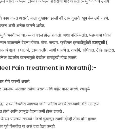
ऊन बसते. आपल्या टाचेवर आपल्या शरीराचा भार असतो त्यामुळे वेळीच उपाय
े काम करत असतो. याला दुखापत झाली की टाच दुखते. खूप वेळ उभे राहणे,
ले वजन अशी अनेक कारणे आहेत.
ुळे व्यक्तीच्या चालण्यात बदल होऊ शकतो. अशा परिस्थितीत, पडण्याचा धोका
घातल्याने वेदना होतात. मोच, जखम, फ्रॅक्चर इत्यादींमुळेही
टाचदुखी (
काराचे शूज न घालणे, टाच कठीण जागी घासणे इ. तथापि, संधिवात, टेंडिनाइटिस,
ा अनेक वैद्यकीय कारणामुळे देखील टाचदुखी होऊ शकते.
Heel Pain Treatment in Marathi):-
पचार घेणे जरुरी असते.
लीपर उपलब्ध असतात त्यांचा घरात आणि बाहेर वापर करणे, त्यामुळे
लून उभ्या स्थितीत जागच्या जागी जॉगिंग करावे तळव्याची बोटे उलट्या
ीत होतो आणि त्यामुळे वेदना कमी होऊ शकते .
घेऊन पायाच्या तळव्यां भोवती गुंडाळून त्याची दोन्ही टोक दोन हातात
 पूर्व स्थितीत या असे दहा वेळा करावे.