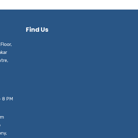
Find Us
Floor,
nkar
tre,
– 8 PM
um
o
ony,