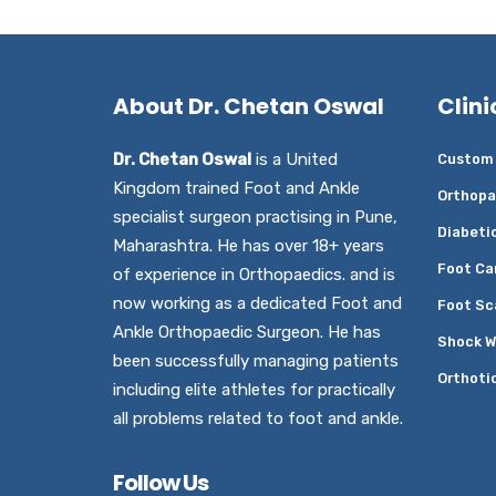
About Dr. Chetan Oswal
Clini
Dr. Chetan Oswal
is a United
Custom 
Kingdom trained Foot and Ankle
Orthopa
specialist surgeon practising in Pune,
Diabeti
Maharashtra. He has over 18+ years
Foot Ca
of experience in Orthopaedics. and is
now working as a dedicated Foot and
Foot Sc
Ankle Orthopaedic Surgeon. He has
Shock W
been successfully managing patients
Orthoti
including elite athletes for practically
all problems related to foot and ankle.
Follow Us