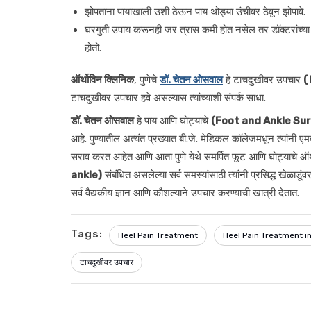
झोपताना पायाखाली उशी ठेऊन पाय थोड्या उंचीवर ठेवून झोपावे.
घरगुती उपाय करूनही जर त्रास कमी होत नसेल तर डॉक्टरांच्या स
होतो.
ऑर्थोविन क्लिनिक
, पुणेचे
डॉ. चेतन ओसवाल
हे टाचदुखीवर उपचार
(
टाचदुखीवर उपचार हवे असल्यास त्यांच्याशी संपर्क साधा.
डॉ. चेतन ओसवाल
हे पाय आणि घोट्याचे
(Foot and Ankle Su
आहे. पुण्यातील अत्यंत प्रख्यात बी.जे. मेडिकल कॉलेजमधून त्यांनी एमबीब
सराव करत आहेत आणि आता पुणे येथे समर्पित फूट आणि घोट्याचे ऑर
ankle)
संबंधित असलेल्या सर्व समस्यांसाठी त्यांनी प्रसिद्ध खेळाडूंव
सर्व वैद्यकीय ज्ञान आणि कौशल्याने उपचार करण्याची खात्री देतात.
Tags:
Heel Pain Treatment
Heel Pain Treatment i
टाचदुखीवर उपचार