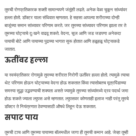
तुमची रोगप्रतिकारक शक्ती सामान्यपणे जंतूंशी लढते. अनेक वेळा चुकून सांध्यांवर
हल्ला होतो. डॉक्टर याला संधिवात म्हणतात. हे सहसा आपल्या शरीराच्या दोन्ही
बाजूंच्या समान सांध्यावर परिणाम करते. जर तुमच्या सांध्यावर परिणाम झाला तर ते
तुमच्या घोट्याचे दुःखने वाढवू शकते. वेदना, सूज आणि जड जडपणा अनेकदा
पायाची बोटे आणि पायाच्या पुढच्या भागात सुरू होतात आणि हळूहळू घोट्याकडे
जातात.
ऊतींवर हल्ला
या स्वयंप्रतिकार रोगामुळे तुमच्या शरीरात निरोगी ऊतींवर हल्ला होतो. त्यामुळे त्याचा
थेट परिणाम होऊन घोट्याच्या वेदना होऊ शकतात किंवा त्यासोबतच मूत्रपिंडाच्या
समस्या सुद्धा उद्भवण्याची शक्यता असते ज्यामुळे तुमच्या सांध्यांमध्ये द्रव पदार्थ जमा
होऊ शकते ज्याला ल्युपस असे म्हणतात. ल्युपसवर कोणताही इलाज नाही परंतु तुमचे
डॉक्टर ते नियंत्रणात ठेवण्यासाठी औषधे लिहून देऊ शकतात.
सपाट पाय
तुमची टाच आणि तुमच्या पायाच्या बॉलमधील जागा ही तुमची कमान आहे. जेव्हा तुम्ही