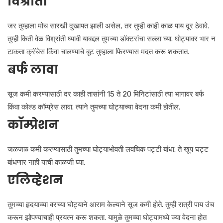
विश्रांती
जर तुम्हाला मोच सारखी दुखापत झाली असेल, तर तुम्ही काही काळ पाय दूर ठेवावे.
तुम्ही किती वेळ विश्रांती घ्यावी याबद्दल तुमच्या डॉक्टरांचा सल्ला घ्या. घोट्यावर भार न
टाकता क्रॅचेस किंवा चालण्याचे बूट तुम्हाला फिरण्यास मदत करू शकतात.
बर्फ लावा
सूज कमी करण्यासाठी दर काही तासांनी 15 ते 20 मिनिटांसाठी त्या भागावर बर्फ
किंवा कोल्ड कॉम्प्रेस लावा. त्याने तुमच्या घोट्याच्या वेदना कमी होतील.
कॉम्प्रेशन
जळजळ कमी करण्यासाठी तुमच्या घोट्याभोवती लवचिक पट्टी बांधा. ते खूप घट्ट
बांधणार नाही याची काळजी घ्या.
एलिव्हेशन
तुमच्या हृदयाच्या वरच्या घोट्याने आराम केल्याने सूज कमी होते. तुम्ही रात्री पाय उंच
करून झोपण्याचाही प्रयत्न करू शकता. यामुळे तुमच्या घोट्यामध्ये ज्या वेदना होत