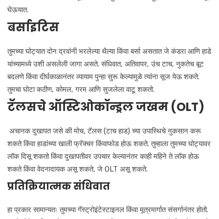
घेऊयात.
बर्साइटिस
तुमच्या घोट्यात दोन द्रवांनी भरलेल्या थैल्या किंवा बर्सा असतात जे कंडरा आणि हाडे
यांच्यामध्ये उशी असलेली जागा असते. संधिवात, अतिवापर, उंच टाच, नुकतेच बूट
बदलणे किंवा दीर्घकाळानंतर व्यायाम पुन्हा सुरू केल्यामुळे त्यांना सूज येऊ शकते.
तुमचा घोटा कठीण, कोमल, गरम आणि सुजलेला वाटू शकतो.
टॅलसचे ऑस्टिओकॉन्ड्रल जखम (OLT)
अचानक दुखापत जसे की मोच, टॅलस (टाच हाड) च्या उपास्थिचे नुकसान करू
शकते किंवा हाडांच्या खाली फ्रॅक्चर किंवाफोड होऊ शकते. तुम्हाला तुमच्या घोट्यावर
लॉक दिसू शकतो किंवा दुखापतीवर उपचार केल्यानंतर काही महिने ते लॉक होऊ
शकते किंवा वेदनादायक असू शकते, जे OLT असू शकते.
प्रतिक्रियात्मक संधिवात
हा प्रकार सामान्यतः तुमच्या गॅस्ट्रोइंटेस्टाइनल किंवा मूत्रमार्गात संसर्गानंतर होतो.