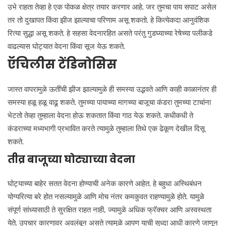
उभे राहता तेव्हा हे एक पोकळ क्षेत्र तयार करणार आहे. जर तुमचा पाय सपाट असेल
तर तो दुखापत किंवा झीज झाल्याचा परिणाम असू शकतो. हे कित्येकदा आनुवंशिक
रित्या सुद्धा असू शकते. हे सहसा वेदनारहित असते परंतु गुडघ्याच्या रेषेच्या पलीकडे
वाढल्यास घोट्यात वेदना किंवा सूज येऊ शकते.
ऍचिलीस टेंडिनोसिस
जास्त वापरामुळे ऊतींची झीज झाल्यामुळे ही समस्या उद्भवते आणि काही काळानंतर ही
समस्या हळू हळू वाढू शकते. तुमच्या पायाच्या मागच्या बाजूचा कंडरा तुमच्या टाचांना
भेटतो तेव्हा तुम्हाला वेदना होऊ शकतात किंवा गाठ येऊ शकते. कधीकधी ते
कंडराच्या मध्यभागी प्रभावित करते त्यामुळे तुम्हाला तिथे एक ढेकूण देखील दिसू
शकते.
तीव्र बाजूच्या घोट्याच्या वेदना
घोट्याच्या बाहेर सतत वेदना होण्याची अनेक कारणे आहेत. हे बहुधा अस्थिबंधन
योग्यरित्या बरे होत नसल्यामुळे आणि मोच नंतर कमकुवत राहण्यामुळे होते. यामुळे
संपूर्ण सांध्यासाठी ते सुरक्षित राहत नाही, ज्यामुळे अधिक फ्रॅक्चर आणि अस्वस्थता
येते. उपचार कारणावर अवलंबून असते त्यामुळे आपण याची सुध्दा आधी कारणे जाणून